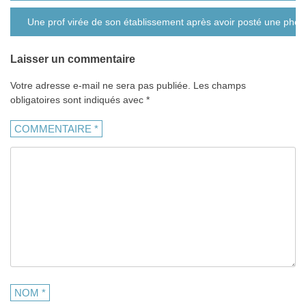
l’article
Une prof virée de son établissement après avoir posté une phot
Laisser un commentaire
Votre adresse e-mail ne sera pas publiée.
Les champs
obligatoires sont indiqués avec
*
COMMENTAIRE
*
NOM
*