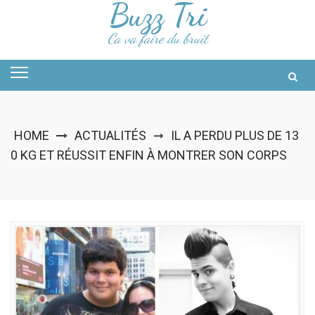
Buzz Tri
Skip
to
content
Ca va faire du bruit
HOME
ACTUALITÉS
IL A PERDU PLUS DE 13
➞
0 KG ET RÉUSSIT ENFIN À MONTRER SON CORPS