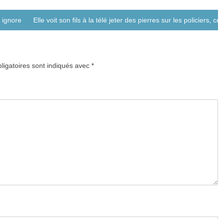
 ignorez sur le sexe
Elle voit son fils à la télé jeter des pierres sur les policiers, 
ligatoires sont indiqués avec
*