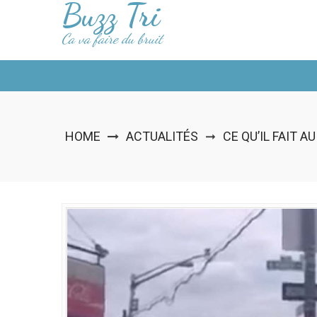
Buzz Tri
Skip
to
content
Ca va faire du bruit
HOME
ACTUALITÉS
CE QU’IL FAIT 
➞