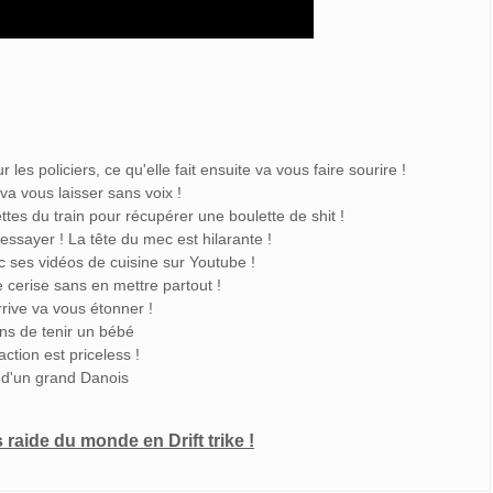
ur les policiers, ce qu'elle fait ensuite va vous faire sourire !
a vous laisser sans voix !
ettes du train pour récupérer une boulette de shit !
ssayer ! La tête du mec est hilarante !
 ses vidéos de cuisine sur Youtube !
 cerise sans en mettre partout !
arrive va vous étonner !
ns de tenir un bébé
action est priceless !
 d'un grand Danois
s raide du monde en Drift trike !