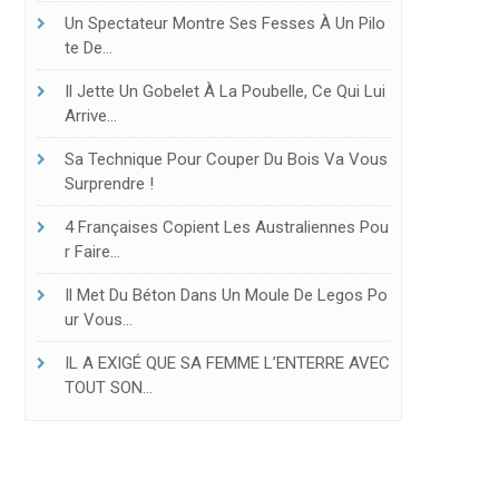
Un Spectateur Montre Ses Fesses À Un Pilo
ce qu’elle fait ensuite va vous faire sourire !
Te De…
Il Jette Un Gobelet À La Poubelle, Ce Qui Lui
Arrive…
Sa Technique Pour Couper Du Bois Va Vous
Surprendre !
4 Françaises Copient Les Australiennes Pou
R Faire…
Il Met Du Béton Dans Un Moule De Legos Po
Ur Vous…
IL A EXIGÉ QUE SA FEMME L’ENTERRE AVEC
TOUT SON…