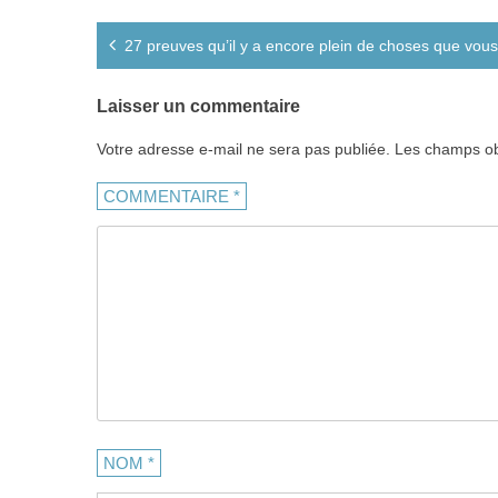
Navigation
27 preuves qu’il y a encore plein de choses que vous
de
l’article
Laisser un commentaire
Votre adresse e-mail ne sera pas publiée.
Les champs ob
COMMENTAIRE
*
NOM
*