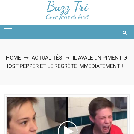
Buzz Tri
Skip
to
content
Ca va faire du bruit
HOME
ACTUALITÉS
IL AVALE UN PIMENT G
➞
HOST PEPPER ET LE REGRÈTE IMMÉDIATEMENT !