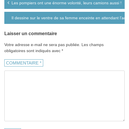
Les pompiers ont une énorme volonté, leurs camions aussi !
de
l’article
Il dessine sur le ventre de sa femme enceinte en attendant l’ac
Laisser un commentaire
Votre adresse e-mail ne sera pas publiée.
Les champs
obligatoires sont indiqués avec
*
COMMENTAIRE
*