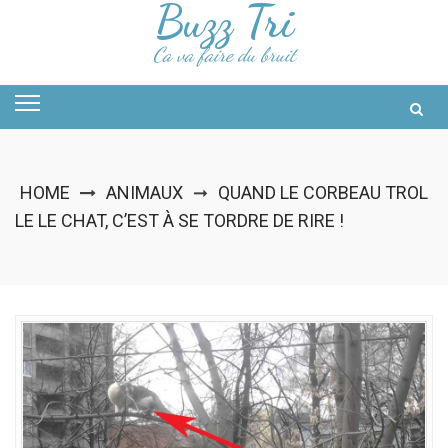
Buzz Tri
Skip
to
content
Ca va faire du bruit
HOME
ANIMAUX
QUAND LE CORBEAU TROL
➞
LE LE CHAT, C’EST À SE TORDRE DE RIRE !